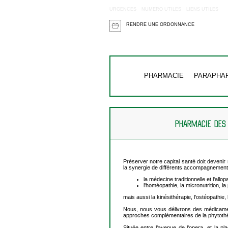
URGENCES
NUMERO UTILES
LIENS UTILES
RENDRE UNE ORDONNANCE
PHARMACIE
PARAPHA
PHARMACIE DES
Préserver notre capital santé doit devenir
la synergie de différents accompagnement
la médecine traditionnelle et l'allop
l'homéopathie, la micronutrition, la
mais aussi la kinésithérapie, l'ostéopathie,
Nous, nous vous délivrons des médicament
approches complémentaires de la phytothér
Située entre l'avenue de l'opera, et la 