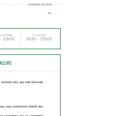
ATIONS SANITAIRES
A PROPOS DE NOUS
AIDE
FR
:
EN
 to friday
Le Samedi
- 20h00
9h30 - 20h00
ALEURS
nous sommes sûrs que cela nécessite
ous vous montrerons l'intérêt des
s se caractérise par sa conception