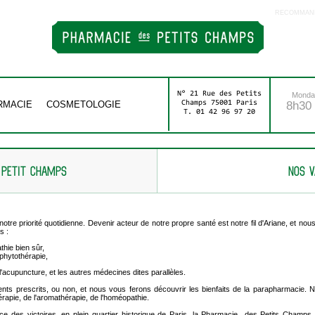
RECOMMAND
N° 21 Rue des Petits
Monday
RMACIE
COSMETOLOGIE
Champs 75001 Paris
8h30 
T. 01 42 96 97 20
 PETIT CHAMPS
NOS V
 notre priorité quotidienne. Devenir acteur de notre propre santé est notre fil d'Ariane, et 
s :
athie bien sûr,
 phytothérapie,
 l'acupuncture, et les autres médecines dites parallèles.
s prescrits, ou non, et nous vous ferons découvrir les bienfaits de la parapharmacie. N
apie, de l'aromathérapie, de l'homéopathie.
place des victoires, en plein quartier historique de Paris, la Pharmacie des Petits Champ