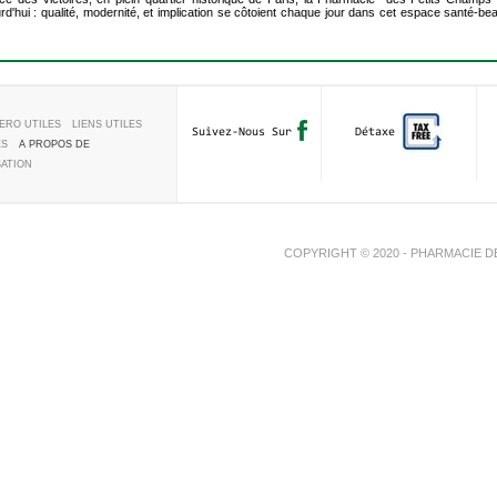
'hui : qualité, modernité, et implication se côtoient chaque jour dans cet espace santé-be
ERO UTILES
LIENS UTILES
Suivez-Nous Sur
Détaxe
ES
A PROPOS DE
SATION
COPYRIGHT © 2020 - PHARMACIE D