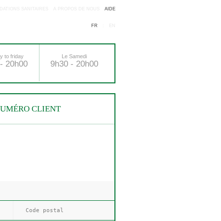
ATIONS SANITAIRES
A PROPOS DE NOUS
AIDE
FR
:
EN
 to friday
Le Samedi
- 20h00
9h30 - 20h00
NUMÉRO CLIENT