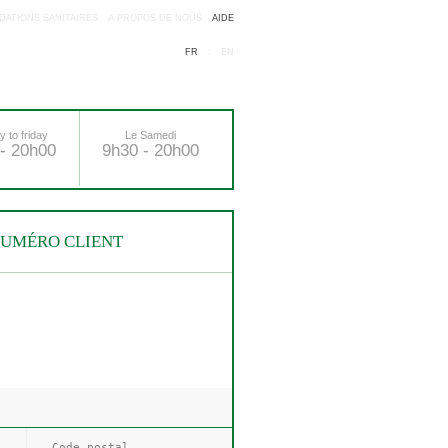
ATIONS SANITAIRES
A PROPOS DE NOUS
AIDE
FR
:
EN
 to friday
Le Samedi
- 20h00
9h30 - 20h00
NUMÉRO CLIENT