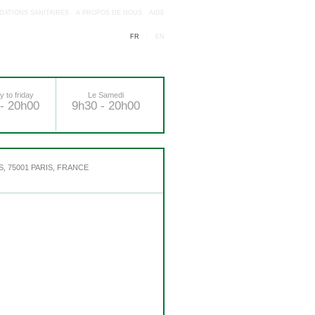
ATIONS SANITAIRES
A PROPOS DE NOUS
AIDE
FR
:
EN
 to friday
Le Samedi
- 20h00
9h30 - 20h00
, 75001 PARIS, FRANCE