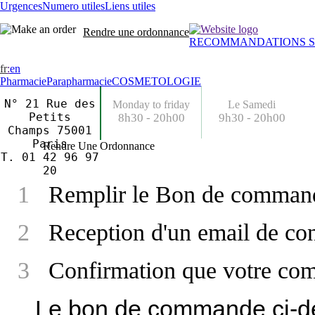
Urgences
Numero utiles
Liens utiles
Rendre une ordonnance
RECOMMANDATIONS S
fr
:
en
Pharmacie
Parapharmacie
COSMETOLOGIE
N° 21 Rue des
Monday to friday
Le Samedi
Petits
8h30 - 20h00
9h30 - 20h00
Champs 75001
Paris
Rendre Une Ordonnance
T. 01 42 96 97
20
1
Remplir le Bon de comman
2
Reception d'un email de con
3
Confirmation que votre co
Le bon de commande ci-d