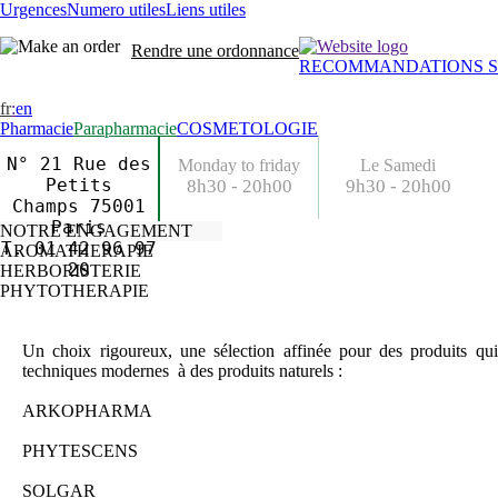
Urgences
Numero utiles
Liens utiles
Rendre une ordonnance
RECOMMANDATIONS S
fr
:
en
Pharmacie
Parapharmacie
COSMETOLOGIE
N° 21 Rue des
Monday to friday
Le Samedi
Petits
8h30 - 20h00
9h30 - 20h00
Champs 75001
Paris
NOTRE ENGAGEMENT
T. 01 42 96 97
AROMATHERAPIE
20
HERBORISTERIE
PHYTOTHERAPIE
Un choix rigoureux, une sélection affinée pour des produits qui 
techniques modernes à des produits naturels :
ARKOPHARMA
PHYTESCENS
SOLGAR