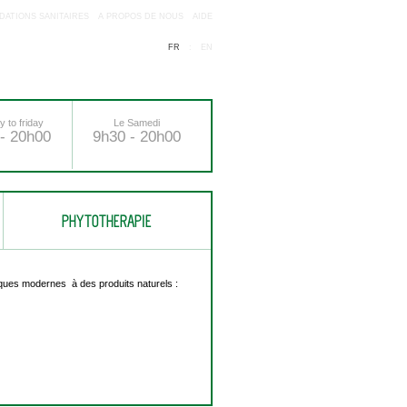
ATIONS SANITAIRES
A PROPOS DE NOUS
AIDE
FR
:
EN
 to friday
Le Samedi
- 20h00
9h30 - 20h00
PHYTOTHERAPIE
niques modernes à des produits naturels :