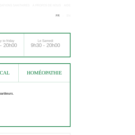
ATIONS SANITAIRES
A PROPOS DE NOUS
AIDE
FR
:
EN
 to friday
Le Samedi
- 20h00
9h30 - 20h00
ICAL
HOMÉOPATHIE
artiteurs.