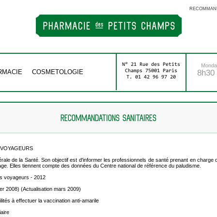
RECOMMAND
N° 21 Rue des Petits
Monday
RMACIE
COSMETOLOGIE
Champs 75001 Paris
8h30 
T. 01 42 96 97 20
RECOMMANDATIONS SANITAIRES
 VOYAGEURS
nérale de la Santé. Son objectif est d'informer les professionnels de santé prenant en charg
age. Elles tiennent compte des données du Centre national de référence du paludisme.
 voyageurs - 2012
er 2008) (Actualisation mars 2009)
és à effectuer la vaccination anti-amarile
aire