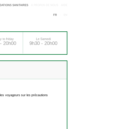
ATIONS SANITAIRES
A PROPOS DE NOUS
AIDE
FR
:
EN
 to friday
Le Samedi
- 20h00
9h30 - 20h00
e des voyageurs sur les précautions