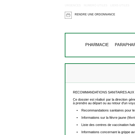
URGENCES
NUMERO UTILES
LIENS UTILES
RENDRE UNE ORDONNANCE
PHARMACIE
PARAPHA
RECOMMANDATIONS SANITAIRES AUX
Ce dossier est réalisé par la direction gé
à prendre au départ ou au retour d'un voy
• Recommandations sanitaires pour les
• Informations sur la fièvre jaune (févri
• Liste des centres de vaccination habilit
• Informations concernant la grippe avi