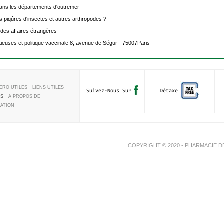
ns les départements d'outremer
iqûres d'insectes et autres arthropodes ?
es affaires étrangères
ieuses et politique vaccinale 8, avenue de Ségur - 75007Paris
ERO UTILES
LIENS UTILES
Suivez-Nous Sur
Détaxe
ES
A PROPOS DE
SATION
COPYRIGHT © 2020 - PHARMACIE D