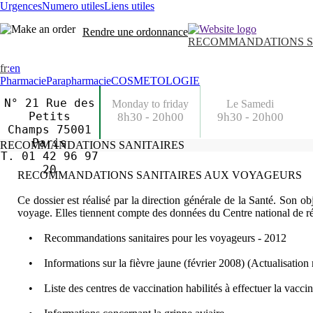
Urgences
Numero utiles
Liens utiles
Rendre une ordonnance
RECOMMANDATIONS S
fr
:
en
Pharmacie
Parapharmacie
COSMETOLOGIE
N° 21 Rue des
Monday to friday
Le Samedi
Petits
8h30 - 20h00
9h30 - 20h00
Champs 75001
Paris
RECOMMANDATIONS SANITAIRES
T. 01 42 96 97
20
RECOMMANDATIONS SANITAIRES AUX VOYAGEURS
Ce dossier est réalisé par la direction générale de la Santé. Son o
voyage. Elles tiennent compte des données du Centre national de r
• Recommandations sanitaires pour les voyageurs - 2012
• Informations sur la fièvre jaune (février 2008) (Actualisation
• Liste des centres de vaccination habilités à effectuer la vaccin